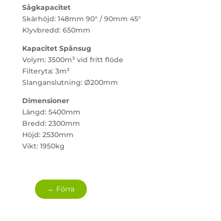
Sågkapacitet
Skärhöjd: 148mm 90° / 90mm 45°
Klyvbredd: 650mm
Kapacitet Spånsug
Volym: 3500m³ vid fritt flöde
Filteryta: 3m³
Slanganslutning: Ø200mm
Dimensioner
Längd: 5400mm
Bredd: 2300mm
Höjd: 2530mm
Vikt: 1950kg
←
Förra