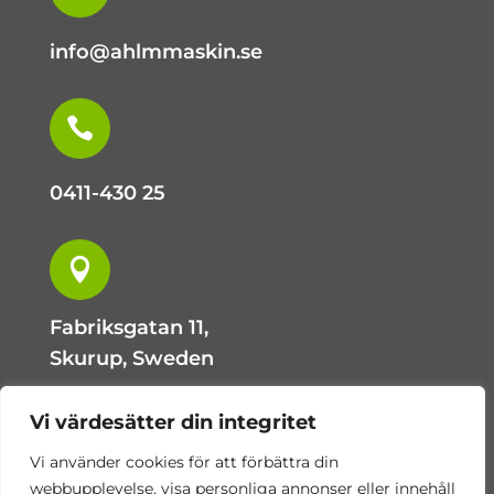
info@ahlmmaskin.se

0411-430 25

Fabriksgatan 11,
Skurup, Sweden
Vi värdesätter din integritet
}
Vi använder cookies för att förbättra din
webbupplevelse, visa personliga annonser eller innehåll
Måndag – fredag